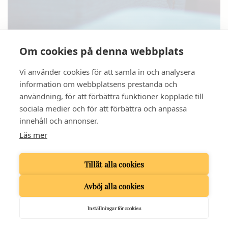
Om cookies på denna webbplats
Bufféer 2017
Vi använder cookies för att samla in och analysera
information om webbplatsens prestanda och
användning, för att förbättra funktioner kopplade till
sociala medier och för att förbättra och anpassa
innehåll och annonser.
GRAND HOTELL HÖRNAN
Läs mer
BANGÅRDSGATAN 1 | 753 20 UPPSALA
TELEFON
018 - 13 93 80
| E-POST:
INFO@GRANDHOTELLHORNAN.COM
Tillåt alla cookies
Avböj alla cookies
Inställningar för cookies