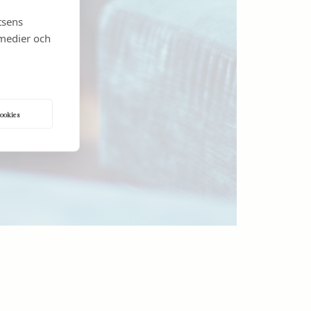
tsens
 medier och
cookies