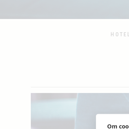
HOTE
Om coo