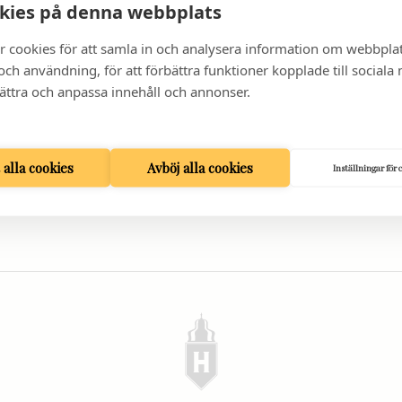
kies på denna webbplats
r cookies för att samla in och analysera information om webbpla
ch användning, för att förbättra funktioner kopplade till sociala
bättra och anpassa innehåll och annonser.
LL
VÅR BAR: RUM 38
KONTAKT
t alla cookies
Avböj alla cookies
Inställningar för 
MATSAL & BAR