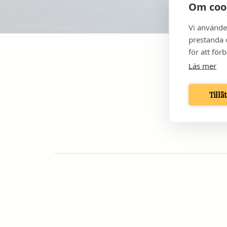
Om coo
Vi använde
prestanda o
för att för
HOTE
Läs mer
Tillå