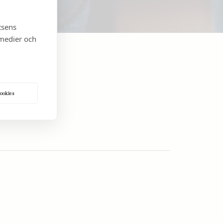
tsens
 medier och
A OSS
cookies