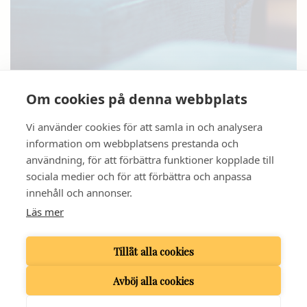
Om cookies på denna webbplats
Hantering av personuppgifter
Vi använder cookies för att samla in och analysera
information om webbplatsens prestanda och
användning, för att förbättra funktioner kopplade till
sociala medier och för att förbättra och anpassa
innehåll och annonser.
GRAND HOTELL HÖRNAN
Läs mer
BANGÅRDSGATAN 1 | 753 20 UPPSALA
TELEFON
018 - 13 93 80
| E-POST:
INFO@GRANDHOTELLHORNAN.COM
Tillåt alla cookies
Avböj alla cookies